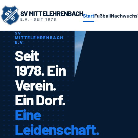
SV MITTELEHRENBACH
Start
Fußball
Nachwuchs
E.V. · SEIT 1978
SV
MITTELEHRENBACH
E.V.
Seit
1978. Ein
Verein.
Ein Dorf.
Eine
Leidenschaft.