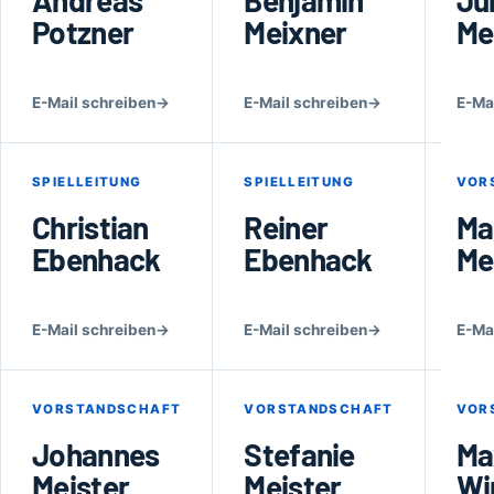
Andreas
Benjamin
Jul
Potzner
Meixner
Me
E-Mail schreiben
→
E-Mail schreiben
→
E-Ma
SPIELLEITUNG
SPIELLEITUNG
VOR
Christian
Reiner
Ma
Ebenhack
Ebenhack
Me
E-Mail schreiben
→
E-Mail schreiben
→
E-Ma
VORSTANDSCHAFT
VORSTANDSCHAFT
VOR
Johannes
Stefanie
Ma
Meister
Meister
Wi