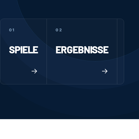
01
02
03
SPIELE
ERGEBNISSE
TA
→
→