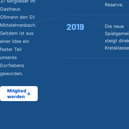
37 Mitglieder im
Reserve.
Gasthaus
Oßmann den SV
2019
Mittelehrenbach.
Die neue
Seitdem ist aus
Spielgemei
steigt direk
einer Idee ein
Kreisklasse
fester Teil
unseres
Dorflebens
geworden.
Mitglied
→
werden