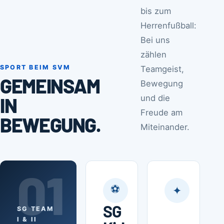
bis zum
Herrenfußball:
Bei uns
zählen
SPORT BEIM SVM
Teamgeist,
GEMEINSAM
Bewegung
und die
IN
Freude am
BEWEGUNG.
Miteinander.
01
⚽
✦
SG
SG TEAM
I & II