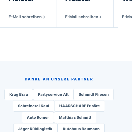
E-Mail schreiben
→
E-Mail schreiben
→
E-Ma
DANKE AN UNSERE PARTNER
Krug Bräu
Partyservice Alt
Schmidt Fliesen
Schreinerei Kaul
HAARSCHARF Frisöre
Auto Römer
Matthias Schmitt
Jäger Kühllogistik
Autohaus Baumann