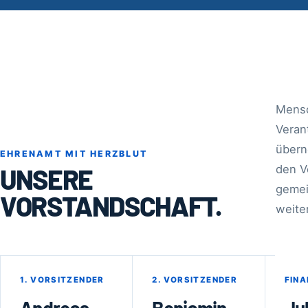
Mensc
Veran
über
EHRENAMT MIT HERZBLUT
den V
UNSERE
geme
VORSTANDSCHAFT.
weite
1. VORSITZENDER
2. VORSITZENDER
FIN