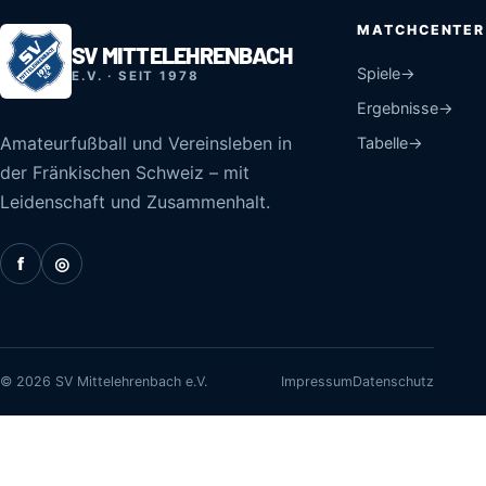
MATCHCENTER
SV MITTELEHRENBACH
Spiele
→
E.V. · SEIT 1978
Ergebnisse
→
Amateurfußball und Vereinsleben in
Tabelle
→
der Fränkischen Schweiz – mit
Leidenschaft und Zusammenhalt.
f
◎
©
2026
SV Mittelehrenbach e.V.
Impressum
Datenschutz