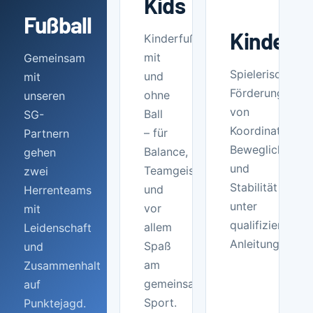
Kids
Fußball
Kindertu
Kinderfußball
mit
Gemeinsam
Spielerische
und
mit
Förderung
ohne
unseren
von
Ball
SG-
Koordination,
– für
Partnern
Beweglichkeit
Balance,
gehen
und
Teamgeist
zwei
Stabilität
und
Herrenteams
unter
vor
mit
qualifizierter
allem
Leidenschaft
Anleitung.
Spaß
und
am
Zusammenhalt
gemeinsamen
auf
Sport.
Punktejagd.