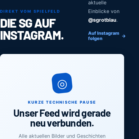
aktuelle
Einblicke von
DIREKT VOM SPIELFELD
DIE SG AUF
@sgrotblau
.
INSTAGRAM.
Auf Instagram
→
folgen
◎
KURZE TECHNISCHE PAUSE
Unser Feed wird gerade
neu verbunden.
Alle aktuellen Bilder und Geschichten