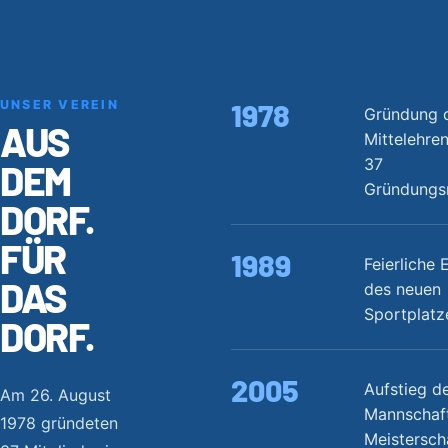
UNSER VEREIN
1978
Gründung 
AUS
Mittelehre
37
DEM
Gründungsm
DORF.
FÜR
1989
Feierliche
DAS
des neuen
Sportplatz
DORF.
2005
Aufstieg de
Am 26. August
Mannschaf
1978 gründeten
Meistersch