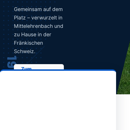
Gemeinsam auf dem
Platz – verwurzelt in
Mittelehrenbach und
zu Hause in der
Fränkischen
Schweiz.
1978
Zum
→
Spielplan
L
Unser Verein
→
a
d
e
a
n
p
f
i