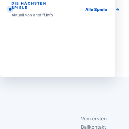
f
DIE NÄCHSTEN
SPIELE
f
Alle Spiele
→
-
Aktuell von anpfiff.info
W
i
d
g
e
t
.
.
.
Vom ersten
Ballkontakt